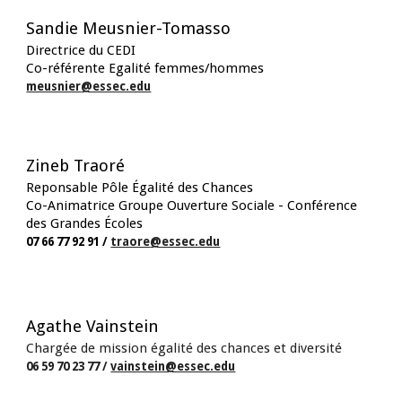
Sandie Meusnier-Tomasso
Directrice du CEDI
Co-référente Egalité femmes/hommes
meusnier
@essec.edu
Zineb Traoré
Reponsable Pôle Égalité des Chances
Co-Animatrice Groupe Ouverture Sociale - Conférence
des Grandes Écoles
07 66 77 92 91
/
traore
@essec.edu
Agathe Vainstein
Chargée de mission égalité des chances et diversité
06 59 70 23 77 /
vainstein@essec.edu