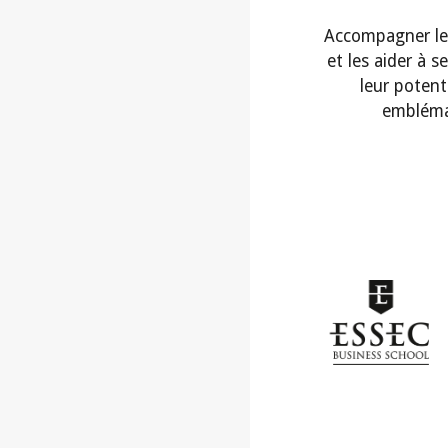
A
ccompagner
l
et les aider à 
leur potent
emblémat