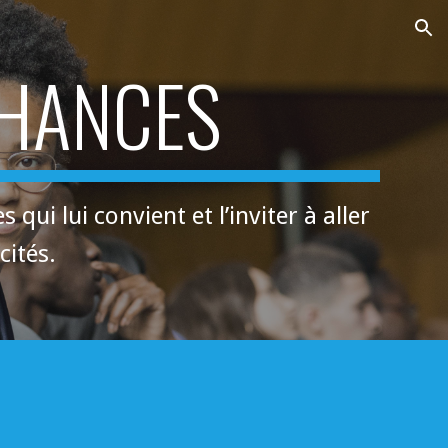
ion
CHANCES
ui lui convient et l’inviter à aller
cités.