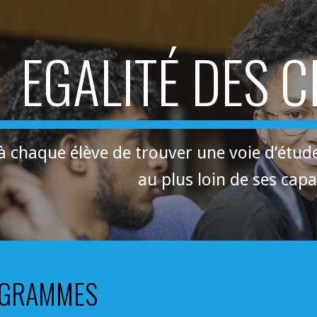
ip to main content
Skip to navigat
EGALITÉ DES 
 chaque élève de trouver une voie d’études q
au plus loin de ses capa
OGRAMMES