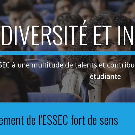
ip to main content
Skip to navigat
DIVERSITÉ ET I
SSEC à une multitude de talents et contri
étudiante
ment de l'ESSEC fort de sens