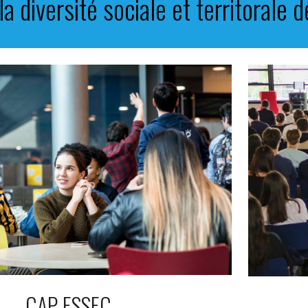
la diversité
sociale et territor
ale
de
CAP ESSEC