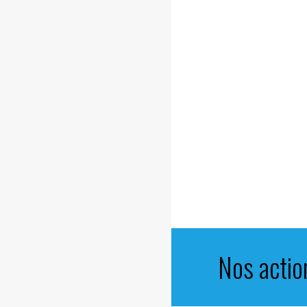
Nos
actio